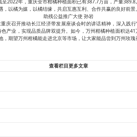
2022年，重庆全市柑橘种植面积已有387.7万亩，产量389.
遇，以橘为媒，以橘结缘，共启互惠互利、合作共赢的良好前景
助残公益推广大使 孙岩
重庆召开推动长江经济带发展座谈会时的讲话精神，深入践行“生
色产业，实现品质品牌双提升。如今，万州柑橘种植面积达41万
地，期望万州柑橘能走进北京等市场，让大家能品尝到万州玫瑰香
查看栏目更多文章